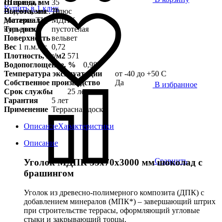
Ширина, мм
35
со склада в
Купить в 1 клик
Высота, мм
70
Подмосковье. Плюс
Материал
МДПК
доставка ТК,
Тип доски
пустотелая
курьером
Поверхность
вельвет
Вес
1 п.м./кг.
0,72
Плотность, кг/м2
571
Водопоглощение, %
0,98
Температура эксплуатации
от -40 до +50 С
Собственное производство
Да
В избранное
Срок службы
25 лет
Гарантия
5 лет
Применение
Террасная доска
Описание
Характеристики
Описание
Сравнить
Уголок МДПК 35x70х3000 мм шоколад с
брашингом
Уголок из древесно-полимерного композита (ДПК) с
добавлением минералов (МПК*) – завершающий штрих
при строительстве террасы, оформляющий угловые
стыки и закрывающий торцы.