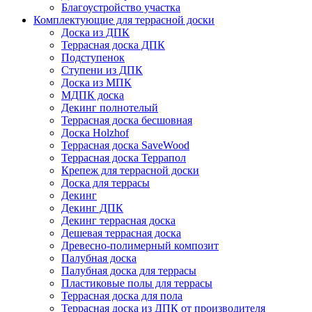
Благоустройство участка
Комплектующие для террасной доски
Доска из ДПК
Террасная доска ДПК
Подступенок
Ступени из ДПК
Доска из МПК
МДПК доска
Декинг полнотелый
Террасная доска бесшовная
Доска Holzhof
Террасная доска SaveWood
Террасная доска Террапол
Крепеж для террасной доски
Доска для террасы
Декинг
Декинг ДПК
Декинг террасная доска
Дешевая террасная доска
Древесно-полимерный композит
Палубная доска
Палубная доска для террасы
Пластиковые полы для террасы
Террасная доска для пола
Террасная доска из ДПК от производителя